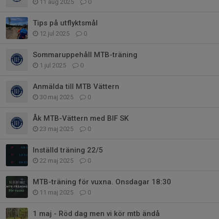
11 aug 2025
0
Tips på utflyktsmål
12 jul 2025
0
Sommaruppehåll MTB-träning
1 jul 2025
0
Anmälda till MTB Vättern
30 maj 2025
0
Åk MTB-Vättern med BIF SK
23 maj 2025
0
Inställd träning 22/5
22 maj 2025
0
MTB-träning för vuxna. Onsdagar 18:30
11 maj 2025
0
1 maj - Röd dag men vi kör mtb ändå