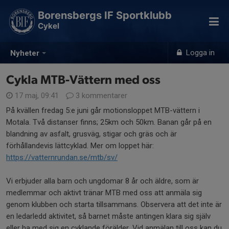
Borensbergs IF Sportklubb
Cykel
Logga in
Nyheter
Cykla MTB-Vättern med oss
17 maj, 09:41
3 kommentarer
På kvällen fredag 5:e juni går motionsloppet MTB-vättern i
Motala. Två distanser finns; 25km och 50km. Banan går på en
blandning av asfalt, grusväg, stigar och gräs och är
förhållandevis lättcyklad. Mer om loppet här:
https://vatternrundan.se/mtb/sv/
Vi erbjuder alla barn och ungdomar 8 år och äldre, som är
medlemmar och aktivt tränar MTB med oss att anmäla sig
genom klubben och starta tillsammans. Observera att det inte är
en ledarledd aktivitet, så barnet måste antingen klara sig själv
eller ha med sig en cyklande förälder. Vid anmälan till oss kan du