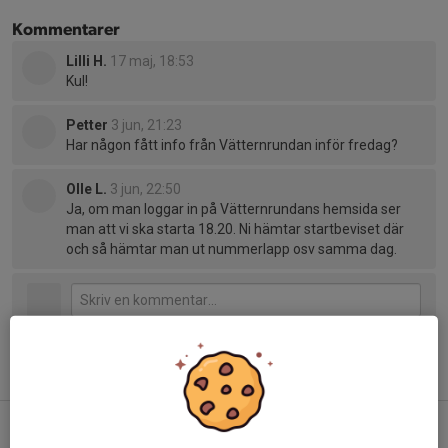
Kommentarer
Lilli H.
17 maj, 18:53
Kul!
Petter
3 jun, 21:23
Har någon fått info från Vätternrundan inför fredag?
Olle L.
3 jun, 22:50
Ja, om man loggar in på Vätternrundans hemsida ser
man att vi ska starta 18.20. Ni hämtar startbeviset där
och så hämtar man ut nummerlapp osv samma dag.
Tidigare nyheter
Uppstart 13/8 och ledarbehov
24 jul, 07:58
0