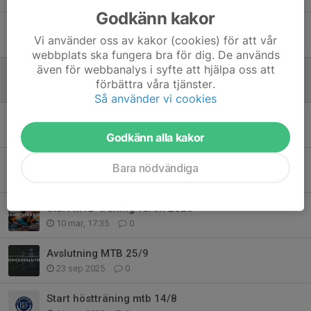
Godkänn kakor
MTB-Vättern
Vi använder oss av kakor (cookies) för att vår
4 jun, 15:22
0
webbplats ska fungera bra för dig. De används
även för webbanalys i syfte att hjälpa oss att
Cykla MTB-Vättern med oss
förbättra våra tjänster.
17 maj, 09:41
3
Så använder vi cookies
Ja, vi kör idag Krist Himmelsfärd
14 maj, 17:11
0
Godkänn alla kakor
Ingen träning på Valborg
Bara nödvändiga
26 apr, 20:55
0
Start MTB-träning våren 2026
10 mar, 17:35
0
Avslutning MTB 25/9
23 sep 2025
0
Start höstträning mtb 14/8