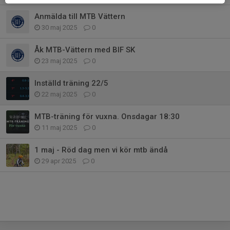
Anmälda till MTB Vättern
30 maj 2025
0
Åk MTB-Vättern med BIF SK
23 maj 2025
0
Inställd träning 22/5
22 maj 2025
0
MTB-träning för vuxna. Onsdagar 18:30
11 maj 2025
0
1 maj - Röd dag men vi kör mtb ändå
29 apr 2025
0