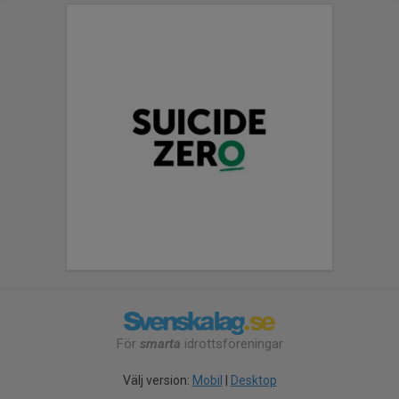
För
smarta
idrottsföreningar
Välj version:
Mobil
|
Desktop