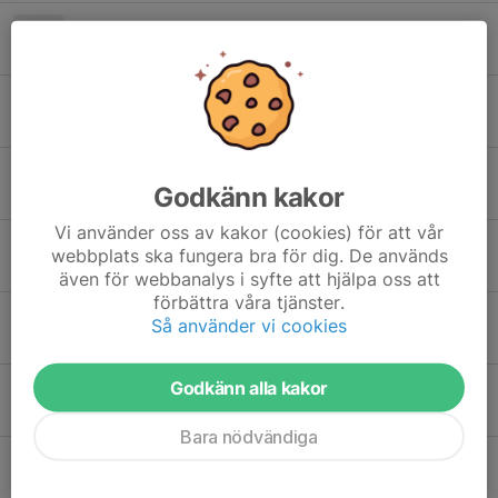
Ja, vi kör idag Krist Himmelsfärd
14 maj, 17:11
0
Ingen träning på Valborg
26 apr, 20:55
0
Start MTB-träning våren 2026
Godkänn kakor
10 mar, 17:35
0
Vi använder oss av kakor (cookies) för att vår
Avslutning MTB 25/9
webbplats ska fungera bra för dig. De används
23 sep 2025
0
även för webbanalys i syfte att hjälpa oss att
förbättra våra tjänster.
Start höstträning mtb 14/8
Så använder vi cookies
11 aug 2025
0
Godkänn alla kakor
Tips på utflyktsmål
12 jul 2025
0
Bara nödvändiga
Sommaruppehåll MTB-träning
1 jul 2025
0