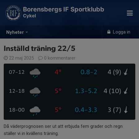
Borensbergs IF Sportklubb
Cykel
Logga in
Nyheter
Inställd träning 22/5
22 maj 2025
0 kommentarer
Då väderprognosen ser ut att erbjuda fem grader och regn
ställer vi in kvällens träning.