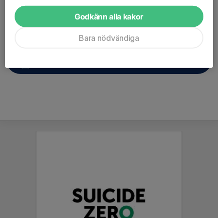
Godkänn alla kakor
Är du redo att tinga din, eller dina alldeles egna stolpar?
150 kr är priset per lott, och vem som helst kan vara med!
Bara nödvändiga
Tinga en ledig stolplott nu direkt