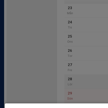
23
Mån
24
Tis
25
Ons
26
Tor
27
Fre
28
Lör
29
Sön