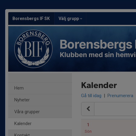
Borensbergs IF SK
Välj grupp
Borensbergs 
Klubben med sin hemvi
Kalender
Hem
Gå till idag
|
Prenumerera
Nyheter
Våra grupper
Kalender
1
Sön
Kontakt