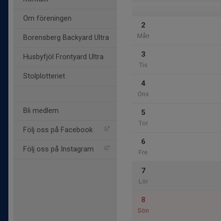
Om föreningen
2
Mån
Borensberg Backyard Ultra
3
Husbyfjöl Frontyard Ultra
Tis
Stolplotteriet
4
Ons
Bli medlem
5
Tor
Följ oss på Facebook
6
Följ oss på Instagram
Fre
7
Lör
8
Sön