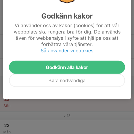
17
Tis
Godkänn kakor
18
19:00
Styrelsemöte, BIF SK
Vi använder oss av kakor (cookies) för att vår
21:00
Ons
BIF-gården
webbplats ska fungera bra för dig. De används
även för webbanalys i syfte att hjälpa oss att
19
18:00
Avslutning skidträning/ barmarksträning
förbättra våra tjänster.
19:00
Tor
Skidor
Så använder vi cookies
BIF- Gården
20
Godkänn alla kakor
Fre
Bara nödvändiga
21
Lör
22
Sön
v.13
23
Mån