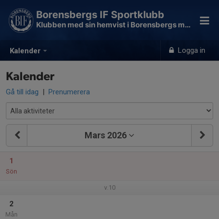
Borensbergs IF Sportklubb
Klubben med sin hemvist i Borensbergs motionsspår
Logga in
Kalender
Kalender
Gå till idag
|
Prenumerera
Mars 2026
1
Sön
v.10
2
Mån