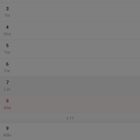
3
Tis
4
Ons
5
Tor
6
Fre
7
Lör
8
Sön
v.11
9
Mån