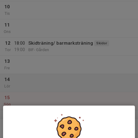
10
Tis
11
Ons
12
18:00
Skidträning/ barmarksträning
Skidor
19:00
Tor
BIF- Gården
13
Fre
14
Lör
15
Sön
v.12
16
Mån