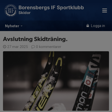
Borensbergs IF Sportklubb
Skidor
Logga in
Nyheter
Avslutning Skidträning.
27 mar 2025
0 kommentarer