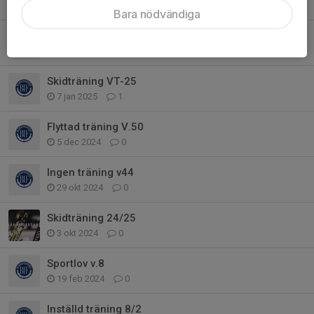
13 feb 2025
0
Bara nödvändiga
Träning 16/1.
16 jan 2025
0
Skidträning VT-25
7 jan 2025
1
Flyttad träning V.50
5 dec 2024
0
Ingen träning v44
29 okt 2024
0
Skidträning 24/25
3 okt 2024
0
Sportlov v.8
19 feb 2024
0
Inställd träning 8/2