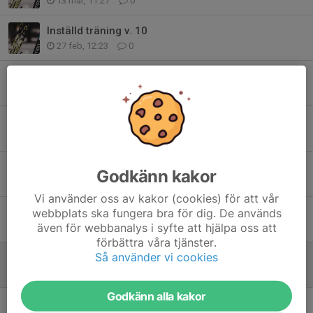
13 mar, 11:27
0
Inställd träning v. 10
27 feb, 12:23
0
Ej ledarledd träning 29/1
29 jan, 09:26
0
Skidträning 22/1
22 jan, 14:27
1
Skidträning 15/1
Godkänn kakor
15 jan, 15:54
0
Vi använder oss av kakor (cookies) för att vår
webbplats ska fungera bra för dig. De används
Juluppehåll 25/12 och 1/1
även för webbanalys i syfte att hjälpa oss att
18 dec 2025
0
förbättra våra tjänster.
Så använder vi cookies
Avslutning Skidträning.
27 mar 2025
0
Godkänn alla kakor
Ingen träning 20/2