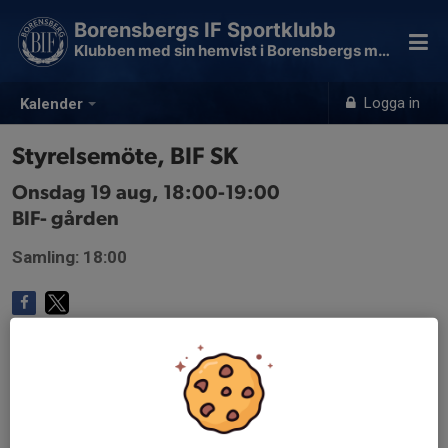
Borensbergs IF Sportklubb
Klubben med sin hemvist i Borensbergs motionsspår
Logga in
Kalender
Styrelsemöte, BIF SK
Onsdag 19 aug, 18:00-19:00
BIF- gården
Samling: 18:00
Endast kallade kan anmäla sig till aktiviteten. 10 personer är
kallade.
Logga in här