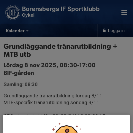
Borensbergs IF Sportklubb
Cykel
Logga in
Kalender
Grundläggande tränarutbildning +
MTB utb
Lördag 8 nov 2025, 08:30-17:00
BIF-gården
Samling: 08:30
Grundläggande tränarutbildning lördag 8/11
MTB-specifik tränarutbildning söndag 9/11
OBS. Uppstartsträff v.39, 23/9 kl 18:00-20:15
Anmäl genom att svara på kallelse senast 30/6.